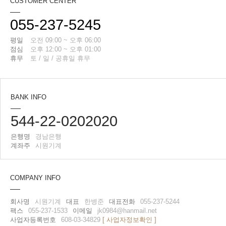
CUSTOMER CENTER
055-237-5245
평일
오전 09:00 ~ 오후 06:00
점심
오후 12:00 ~ 오후 01:00
휴무
토 / 일 / 공휴일 휴무
BANK INFO
544-22-0202020
은행명
경남은행
계좌주
시원기계
COMPANY INFO
회사명
시원기계
대표
한병준
대표전화
055-237-5244
팩스
055-237-1533
이메일
jk0984@hanmail.net
사업자등록번호
608-03-34829
[ 사업자정보확인 ]